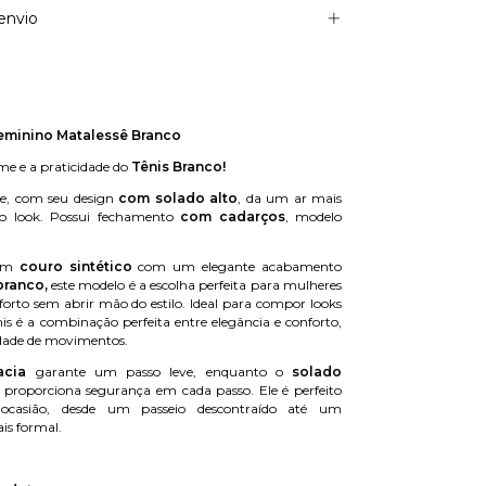
envio
Feminino Matalessê Branco
e e a praticidade do
Tênis Branco!
e, com seu design
com solado alto
, da um ar mais
 o look. Possui fechamento
com cadarços
, modelo
 em
couro sintético
com um elegante acabamento
branco,
este modelo é a escolha perfeita para mulheres
rto sem abrir mão do estilo. Ideal para compor looks
ênis é a combinação perfeita entre elegância e conforto,
rdade de movimentos.
acia
garante um passo leve, enquanto o
solado
proporciona segurança em cada passo. Ele é perfeito
ocasião, desde um passeio descontraído até um
s formal.