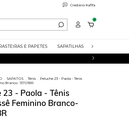
Crediário Kafifa
0
RASTEIRAS E PAPETES
SAPATILHAS
COURO LEGÍTI
NO
.
SAPATOS
.
Tênis
.
Peluche 23 - Paola - Tênis
ino Branco- 13701BR
 23 - Paola - Tênis
ssê Feminino Branco-
BR