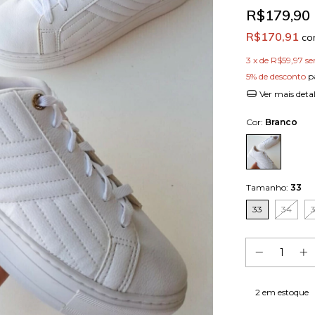
R$179,90
R$170,91
c
3
x de
R$59,97
se
5% de desconto
p
Ver mais deta
Cor:
Branco
Tamanho:
33
33
34
2
em estoque