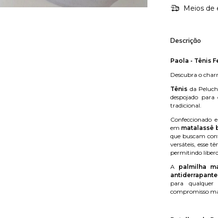
Meios de 
Descrição
Paola - Tênis 
Descubra o charm
Tênis
da Peluch
despojado para
tradicional.
Confeccionado
em
matalassê 
que buscam confo
versáteis, esse t
permitindo libe
A
palmilha m
antiderrapante
para qualquer 
compromisso mai