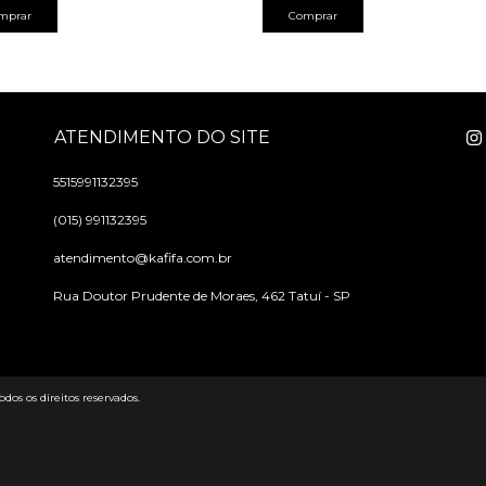
Comprar
mprar
ATENDIMENTO DO SITE
5515991132395
(015) 991132395
atendimento@kafifa.com.br
Rua Doutor Prudente de Moraes, 462 Tatuí - SP
os os direitos reservados.