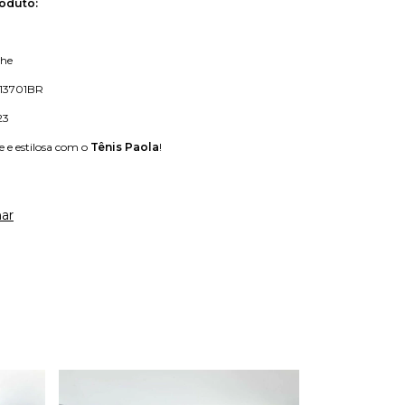
oduto:
he
13701BR
23
e e estilosa com o
Tênis Paola
!
ar