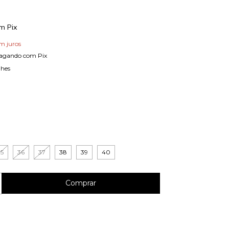
om
Pix
m juros
agando com Pix
lhes
35
36
37
38
39
40