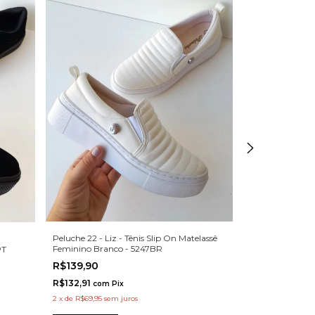
Peluche 22 - Liz - Tênis Slip On Matelassê
Peluche 22 - Bel
Feminino Branco - 5247BR
PT
Feminino Verde
R$139,90
R$149,90
R$132,91
R$142,41
com
Pix
com
P
2
x
de
R$69,95
sem juros
2
x
de
R$74,95
sem