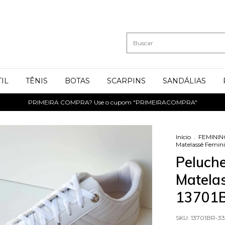
IL
TÊNIS
BOTAS
SCARPINS
SANDÁLIAS
PRIMEIRA COMPRA? Use o cupom "PRIMEIRACOMPRA"
Início
.
FEMINI
Matelassê Femin
Peluche
Matela
13701
SKU:
13701BR-33