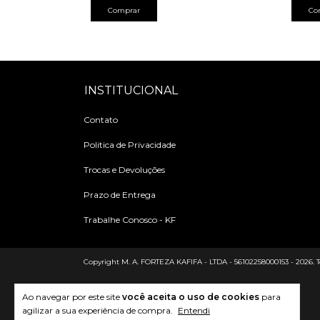
Comprar
Co
INSTITUCIONAL
Contato
Politica de Privacidade
Trocas e Devoluções
Prazo de Entrega
Trabalhe Conosco - KF
Copyright M. A. FORTEZA KAFIFA - LTDA - 56102258000153 - 2026. Tod
Ao navegar por este site
você aceita o uso de cookies
para
agilizar a sua experiência de compra.
Entendi