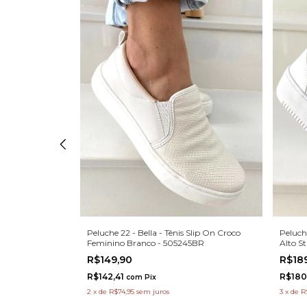
Peluche 22 - Bella - Tênis Slip On Croco
Peluch
Slip On Croco
Feminino Branco - 505245BR
Alto S
T
R$149,90
R$18
R$142,41
R$180
com
Pix
2
x
de
R$74,95
sem juros
3
x
de
R