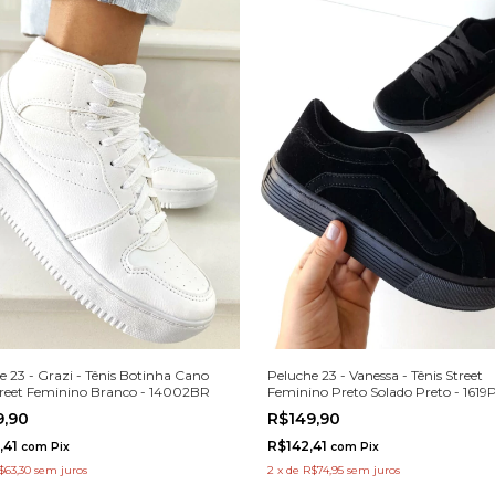
Peluche 23 - Vanessa - Tênis Street
e 23 - Grazi - Tênis Botinha Cano
Feminino Preto Solado Preto - 1619
treet Feminino Branco - 14002BR
R$149,90
9,90
R$142,41
,41
com
Pix
com
Pix
2
x
de
R$74,95
sem juros
$63,30
sem juros