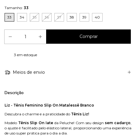
Tamanho:
33
33
34
35
36
37
38
39
40
3
em estoque
Meios de envio
Descrição
Liz - Tênis Feminino Slip On Matalessê Branco
Descubra o charme e a praticidade do
Tênis Liz!
Modelo
Tênis Slip On Iate
da Peluche! Com seu design
sem cadarço
,
o ajuste é facilitado pelo elástico lateral, proporcionando uma experiência
de uso super prática para o dia a dia.