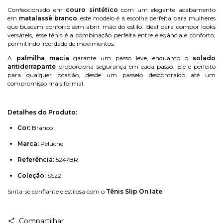
Confeccionado em
couro sintético
com um elegante acabamento
em
matalassê branco
, este modelo é a escolha perfeita para mulheres
que buscam conforto sem abrir mão do estilo. Ideal para compor looks
versáteis, esse tênis é a combinação perfeita entre elegância e conforto,
permitindo liberdade de movimentos.
A
palmilha macia
garante um passo leve, enquanto o
solado
antiderrapante
proporciona segurança em cada passo. Ele é perfeito
para qualquer ocasião, desde um passeio descontraído até um
compromisso mais formal.
Detalhes do Produto:
Cor:
Branco
Marca:
Peluche
Referência:
5247BR
Coleção:
SS22
Sinta-se confiante e estilosa com o
Tênis Slip On Iate
!
Compartilhar