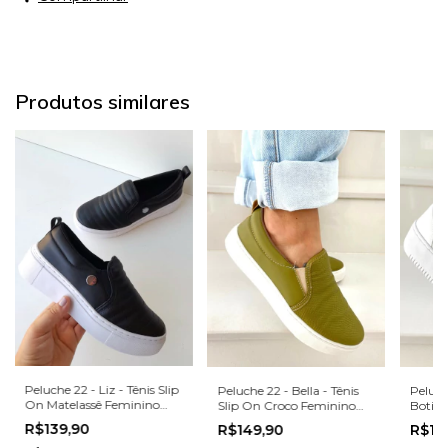
Produtos similares
Peluche 22 - Liz - Tênis Slip
Peluche 22 - Bella - Tênis
Peluch
On Matelassê Feminino
Slip On Croco Feminino
Botinh
Preto - 5247PT
Verde Oliva - 505245VD
Femini
R$139,90
R$149,90
R$18
1400