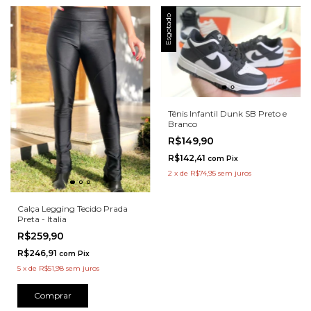
Esgotado
Tênis Infantil Dunk SB Preto e
Branco
R$149,90
R$142,41
com
Pix
2
x
de
R$74,95
sem juros
Calça Legging Tecido Prada
Preta - Italia
R$259,90
R$246,91
com
Pix
5
x
de
R$51,98
sem juros
Comprar