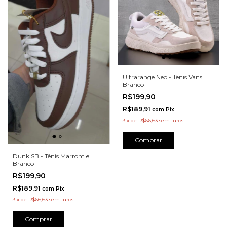
Ultrarange Neo - Tênis Vans
Branco
R$199,90
R$189,91
com
Pix
3
x
de
R$66,63
sem juros
Comprar
Dunk SB - Tênis Marrom e
Branco
R$199,90
R$189,91
com
Pix
3
x
de
R$66,63
sem juros
Comprar