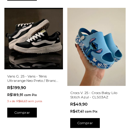
Vans G. 25 - Vans - Tênis
Ultrarange Neo Preto / Branco
- VR3PTBR
R$199,90
Crocs V. 25 - Crocs Baby Lilo
R$189,91
com
Pix
Stitch Azul - CLS03AZ
3
x
de
R$66,63
sem juros
R$49,90
R$47,41
com
Pix
Comprar
Comprar