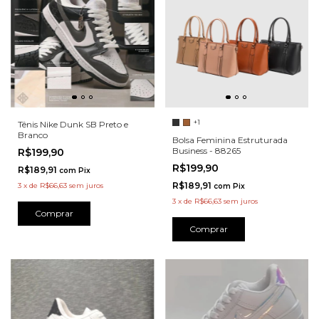
+1
Tênis Nike Dunk SB Preto e
Branco
Bolsa Feminina Estruturada
Business - 88265
R$199,90
R$199,90
R$189,91
com
Pix
R$189,91
3
x
de
R$66,63
sem juros
com
Pix
3
x
de
R$66,63
sem juros
Comprar
Comprar