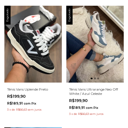
Esgotado
Esgotado
Tênis Vans Uplende Preto
Tênis Vans Ultrarange Neo Off
White / Azul Celeste
R$199,90
R$199,90
R$189,91
com
Pix
R$189,91
com
Pix
3
x
de
R$66,63
sem juros
3
x
de
R$66,63
sem juros