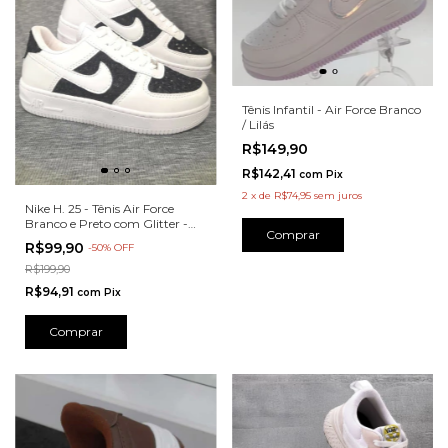
Tênis Infantil - Air Force Branco
/ Lilás
R$149,90
R$142,41
com
Pix
2
x
de
R$74,95
sem juros
Nike H. 25 - Tênis Air Force
Branco e Preto com Glitter -
Comprar
N218BRPTG
R$99,90
-
50
%
OFF
R$199,90
R$94,91
com
Pix
Comprar