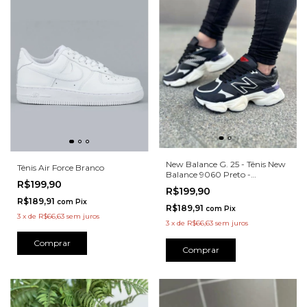
New Balance G. 25 - Tênis New
Tênis Air Force Branco
Balance 9060 Preto -
R$199,90
NB9060PT
R$199,90
R$189,91
com
Pix
R$189,91
com
Pix
3
x
de
R$66,63
sem juros
3
x
de
R$66,63
sem juros
Comprar
Comprar