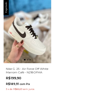
Esgotado
Nike G. 25 - Air Force Off White
Marrom Café - N218OFMA
R$199,90
R$189,91
com
Pix
3
x
de
R$66,63
sem juros