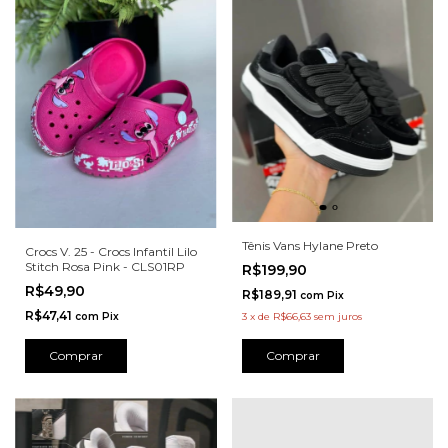
Tênis Vans Hylane Preto
Crocs V. 25 - Crocs Infantil Lilo
Stitch Rosa Pink - CLS01RP
R$199,90
R$49,90
R$189,91
com
Pix
R$47,41
3
x
de
R$66,63
sem juros
com
Pix
Comprar
Comprar