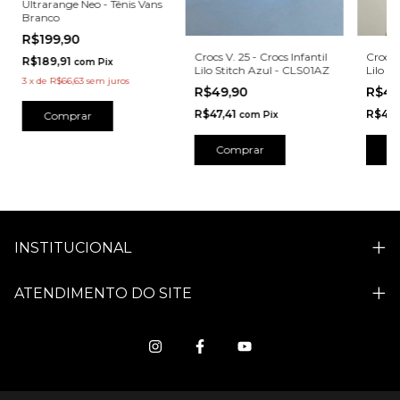
Ultrarange Neo - Tênis Vans
Branco
R$199,90
Crocs V. 25 - Crocs Infantil
Crocs 
R$189,91
com
Pix
Lilo Stitch Azul - CLS01AZ
Lilo St
3
x
de
R$66,63
sem juros
CLS0
R$49,90
R$49
R$47,41
R$47,
Comprar
com
Pix
Comprar
C
INSTITUCIONAL
ATENDIMENTO DO SITE