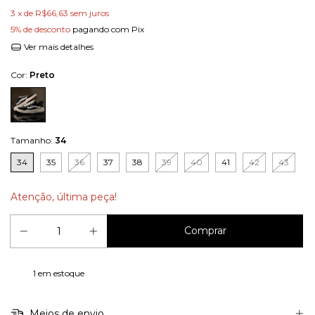
3
x de
R$66,63
sem juros
5% de desconto
pagando com Pix
Ver mais detalhes
Cor:
Preto
Tamanho:
34
34
35
36
37
38
39
40
41
42
43
Atenção, última peça!
1
em estoque
Meios de envio