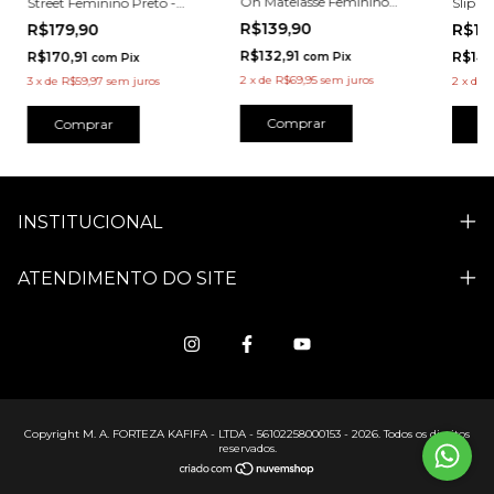
On Matelassê Feminino
Street Feminino Preto -
Slip O
Preto - 5247PT
13703PT
Preto 
R$139,90
R$179,90
R$14
R$132,91
R$170,91
R$142
com
Pix
com
Pix
2
x
de
R$69,95
sem juros
3
x
de
R$59,97
sem juros
2
x
de
R
Comprar
Comprar
C
INSTITUCIONAL
ATENDIMENTO DO SITE
Copyright M. A. FORTEZA KAFIFA - LTDA - 56102258000153 - 2026. Todos os direitos
reservados.