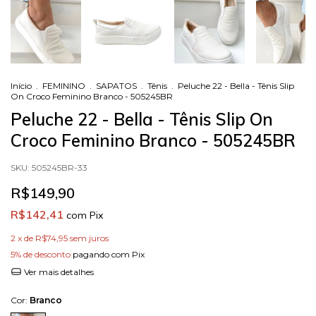
Início
.
FEMININO
.
SAPATOS
.
Tênis
.
Peluche 22 - Bella - Tênis Slip
On Croco Feminino Branco - 505245BR
Peluche 22 - Bella - Tênis Slip On
Croco Feminino Branco - 505245BR
SKU:
505245BR-33
R$149,90
R$142,41
com
Pix
2
x de
R$74,95
sem juros
5% de desconto
pagando com Pix
Ver mais detalhes
Cor:
Branco