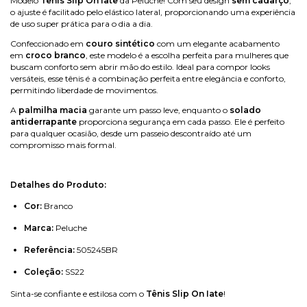
Modelo
Tênis Slip On Iate
da Peluche! Com seu design
sem cadarço
,
o ajuste é facilitado pelo elástico lateral, proporcionando uma experiência
de uso super prática para o dia a dia.
Confeccionado em
couro sintético
com um elegante acabamento
em
croco branco
, este modelo é a escolha perfeita para mulheres que
buscam conforto sem abrir mão do estilo. Ideal para compor looks
versáteis, esse tênis é a combinação perfeita entre elegância e conforto,
permitindo liberdade de movimentos.
A
palmilha macia
garante um passo leve, enquanto o
solado
antiderrapante
proporciona segurança em cada passo. Ele é perfeito
para qualquer ocasião, desde um passeio descontraído até um
compromisso mais formal.
Detalhes do Produto:
Cor:
Branco
Marca:
Peluche
Referência:
505245BR
Coleção:
SS22
Sinta-se confiante e estilosa com o
Tênis Slip On Iate
!