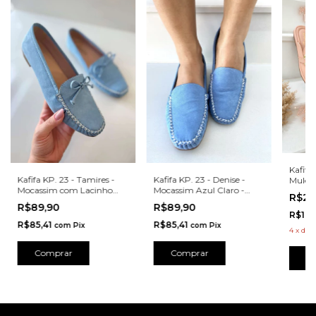
Kafifa
Kafifa KP. 23 - Tamires -
Kafifa KP. 23 - Denise -
Mule M
Mocassim com Lacinho
Mocassim Azul Claro -
Z229
R$20
Azul Claro - BQ113AZ
BQ103AZ
R$89,90
R$89,90
R$199
R$85,41
R$85,41
com
Pix
com
Pix
4
x
de
R
Comprar
Comprar
C