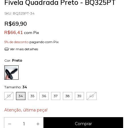
Fivela Quadrada Preto - BQ325PT
SKU:
BQ325PT-34
R$69,90
R$66,41
com
Pix
5% de desconto
pagando com Pix
Ver mais detalhes
Cor:
Preto
Tamanho:
34
33
34
35
36
37
38
39
40
Atenção, última peça!