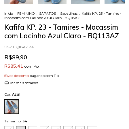
Início
.
FEMININO
.
SAPATOS
.
Sapatilhas
.
Kafifa KP. 23 - Tamires -
Mocassim com Lacinho Azul Claro - BQ113AZ
Kafifa KP. 23 - Tamires - Mocassim
com Lacinho Azul Claro - BQ113AZ
SKU:
BQ113AZ-34
R$89,90
R$85,41
com
Pix
5% de desconto
pagando com Pix
Ver mais detalhes
Cor:
Azul
Tamanho:
34