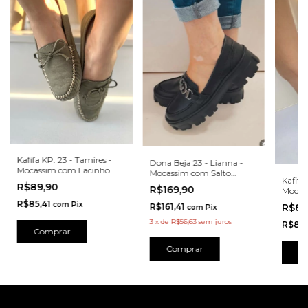
Kafifa KP. 23 - Tamires -
Dona Beja 23 - Lianna -
Mocassim com Lacinho
Mocassim com Salto
Verde Militar - BQ113VD
Kafifa
Tratorado Preto -
R$89,90
R$169,90
Mocas
DB4003PPT
Doura
R$85,41
com
Pix
R$161,41
R$89
com
Pix
3
x
de
R$56,63
sem juros
R$85,
Comprar
Comprar
C