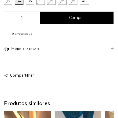
33
34
35
36
37
38
39
40
9
em estoque
Meios de envio
Compartilhar
Produtos similares