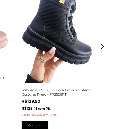
com
Stilo Rosé 24 - N
Metalassê e Five
R$129,90
Stilo Rosé 23 - Juju - Bota Coturno Infantil
Costuras Preto - FP2526PT
R$123,41
com
P
R$129,90
2
x
de
R$64,95
sem
R$123,41
com
Pix
Comprar
2
x
de
R$64,95
sem juros
Comprar