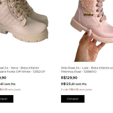
Stilo Rosé 24 - Lalá - Bota Infantil 
osé 24 - Nina - Bota Infantil
Pelinhos Rosé - 12558RO
ssê e Fivela Off White - 12552OF
R$129,90
9,90
R$123,41
,41
com
Pix
com
Pix
2
x
de
R$64,95
sem juros
$64,95
sem juros
Comprar
mprar