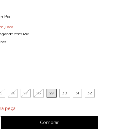
om
Pix
m juros
agando com Pix
lhes
25
26
27
28
29
30
31
32
ma peça!