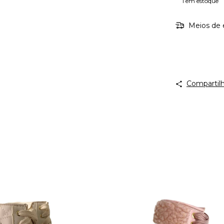
1
em estoque
Meios de 
Compartilh