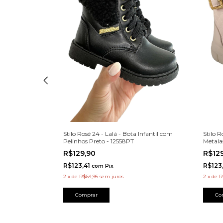
 Infantil com
Stilo R
Stilo Rosé 24 - Lalá - Bota Infantil com
Metala
Pelinhos Preto - 12558PT
R$12
R$129,90
R$123
R$123,41
com
Pix
2
x
de
R
2
x
de
R$64,95
sem juros
Co
Comprar