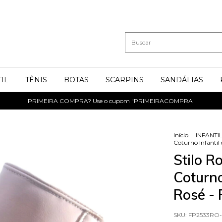
IL
TÊNIS
BOTAS
SCARPINS
SANDÁLIAS
PRIMEIRA COMPRA? Use o cupom "PRIMEIRACOMPRA"
Início
.
INFANTI
Coturno Infanti
Stilo R
Coturno
Rosé -
SKU:
FP2533RO-