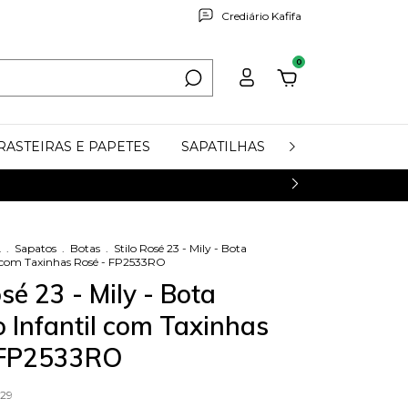
Crediário Kafifa
0
RASTEIRAS E PAPETES
SAPATILHAS
COURO LEGÍTI
L
.
Sapatos
.
Botas
.
Stilo Rosé 23 - Mily - Bota
l com Taxinhas Rosé - FP2533RO
osé 23 - Mily - Bota
 Infantil com Taxinhas
 FP2533RO
29