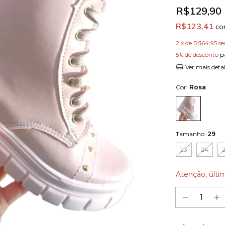
R$129,90
R$123,41
c
2
x de
R$64,95
se
5% de desconto
p
Ver mais deta
Cor:
Rosa
Tamanho:
29
23
24
Atenção, últi