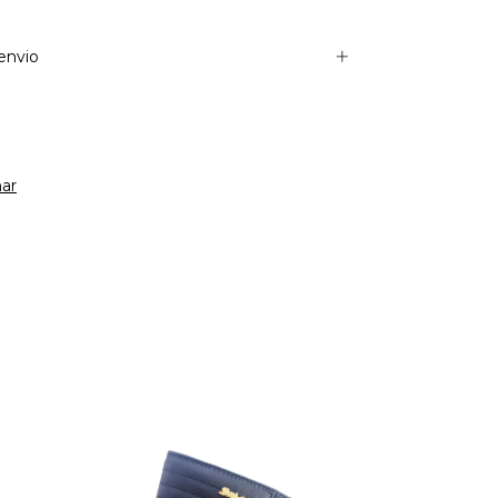
envio
ar