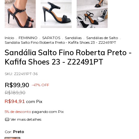
Início
.
FEMININO
.
SAPATOS
.
Sandálias
.
Sandálias de Salto
.
Sandália Salto Fino Roberta Preto - Kafifa Shoes 23 - Z22491PT
Sandália Salto Fino Roberta Preto -
Kafifa Shoes 23 - Z22491PT
SKU:
Z22491PT-36
R$99,90
-
47
%
OFF
R$189,90
R$94,91
com
Pix
5% de desconto
pagando com Pix
Ver mais detalhes
Cor:
Preto