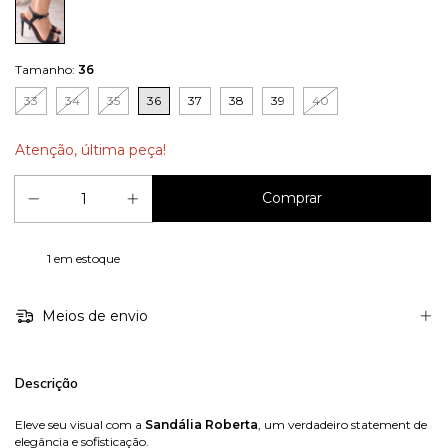
Tamanho:
36
33
34
35
36
37
38
39
40
Atenção, última peça!
1
em estoque
Meios de envio
Descrição
Eleve seu visual com a
Sandália Roberta
, um verdadeiro statement de
elegância e sofisticação.