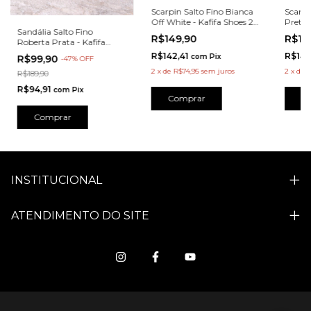
Scarpin Salto Fino Bianca
Scarpi
Off White - Kafifa Shoes 22
Preto 
Sandália Salto Fino
- Z21987OF
Z2198
R$149,90
R$14
Roberta Prata - Kafifa
Shoes 23 - Z22491PR
R$142,41
R$142
com
Pix
R$99,90
-
47
%
OFF
2
x
de
R$74,95
sem juros
2
x
de
R
R$189,90
R$94,91
com
Pix
Comprar
C
Comprar
INSTITUCIONAL
ATENDIMENTO DO SITE