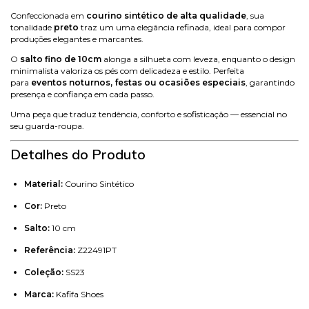
Confeccionada em
courino sintético de alta qualidade
, sua
tonalidade
preto
traz um uma elegância refinada, ideal para compor
produções elegantes e marcantes.
O
salto fino de 10cm
alonga a silhueta com leveza, enquanto o design
minimalista valoriza os pés com delicadeza e estilo. Perfeita
para
eventos noturnos, festas ou ocasiões especiais
, garantindo
presença e confiança em cada passo.
Uma peça que traduz tendência, conforto e sofisticação — essencial no
seu guarda-roupa.
Detalhes do Produto
Material:
Courino Sintético
Cor:
Preto
Salto:
10 cm
Referência:
Z22491PT
Coleção:
SS23
Marca:
Kafifa Shoes