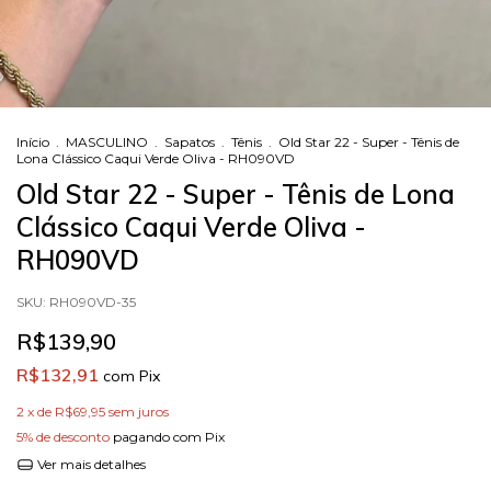
Início
.
MASCULINO
.
Sapatos
.
Tênis
.
Old Star 22 - Super - Tênis de
Lona Clássico Caqui Verde Oliva - RH090VD
Old Star 22 - Super - Tênis de Lona
Clássico Caqui Verde Oliva -
RH090VD
SKU:
RH090VD-35
R$139,90
R$132,91
com
Pix
2
x de
R$69,95
sem juros
5% de desconto
pagando com Pix
Ver mais detalhes