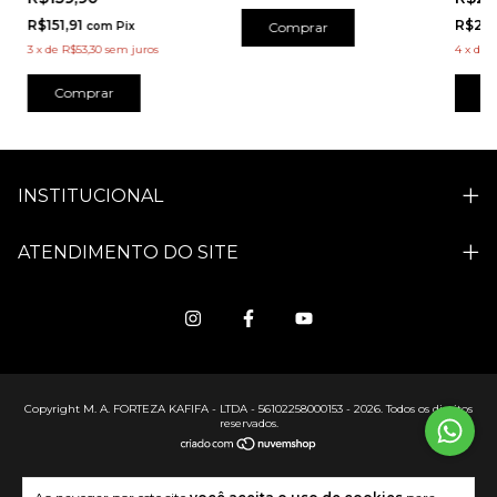
R$20
R$151,91
Comprar
com
Pix
4
x
de
R
3
x
de
R$53,30
sem juros
C
Comprar
INSTITUCIONAL
ATENDIMENTO DO SITE
Copyright M. A. FORTEZA KAFIFA - LTDA - 56102258000153 - 2026. Todos os direitos
reservados.