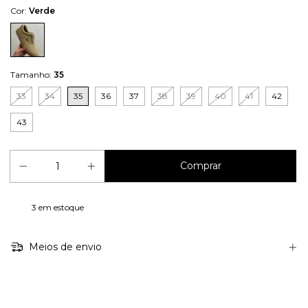
Cor:
Verde
Tamanho:
35
33
34
35
36
37
38
39
40
41
42
43
3
em estoque
Meios de envio