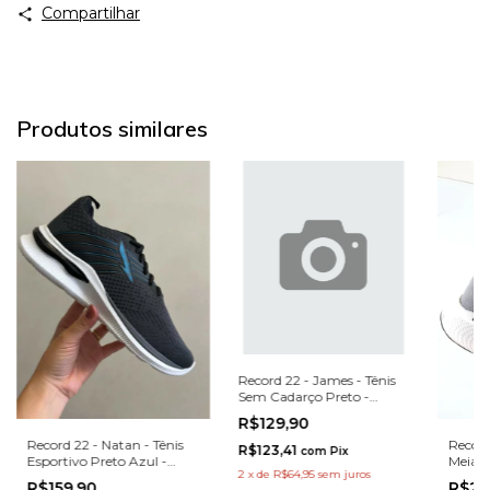
Compartilhar
Produtos similares
Record 22 - James - Tênis
Sem Cadarço Preto -
8728PT
R$129,90
Record
Record 22 - Natan - Tênis
R$123,41
com
Pix
Meia E
Esportivo Preto Azul -
2
x
de
R$64,95
sem juros
14203
12803PT
R$21
R$159,90