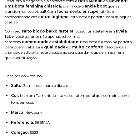
Descubra a elegância e o conforto com a
Bota Madah
da
Newborn,
uma bota feminina clássica
, um modelo
ankle boot
que vai
transformar seu visual! Com
fechamento em zíper
atrás, e
confeccionada em
couro legítimo
, esta bota é perfeita para qualquer
ocasião.
Com seu
salto bloco baixo rasteira
, possui um detalhe em
fivela
fake
, você garante não apenas estilo, mas
também
comodidade
e
estabilidade
. Essa bota é a escolha perfeita
para quem valoriza a
qualidade
e o
muito conforto
. Não perca a
chance de adicionar este clássico ao seu guarda-roupa e arrasar em
qualquer situação!
Detalhes do Produto:
Salto:
3cm – ideal para o dia a dia
Cor:
Marrom Tamarindo – uma cor atemporal que combina com
tons terrosos!
Marca:
Newborn
Referência:
9865MA
Coleção:
SS23