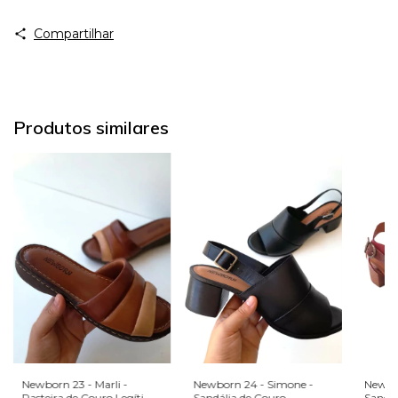
Compartilhar
Produtos similares
Newborn 23 - Marli -
Newbor
Newborn 24 - Simone -
Rasteira de Couro Legítimo
Sandál
Sandália de Couro