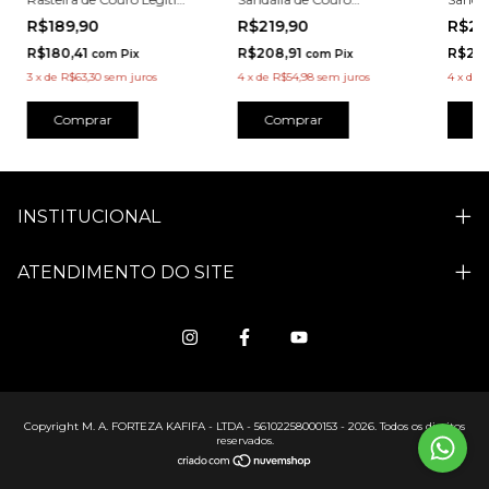
Tricolor Marrom - 2528MA
Legít
Legítimo Salto Bloco Preta
R$189,90
R$21
R$219,90
Verme
- 8019PT
R$180,41
R$20
R$208,91
com
Pix
com
Pix
3
x
de
R$63,30
sem juros
4
x
de
R
4
x
de
R$54,98
sem juros
Comprar
C
Comprar
INSTITUCIONAL
ATENDIMENTO DO SITE
Copyright M. A. FORTEZA KAFIFA - LTDA - 56102258000153 - 2026. Todos os direitos
reservados.